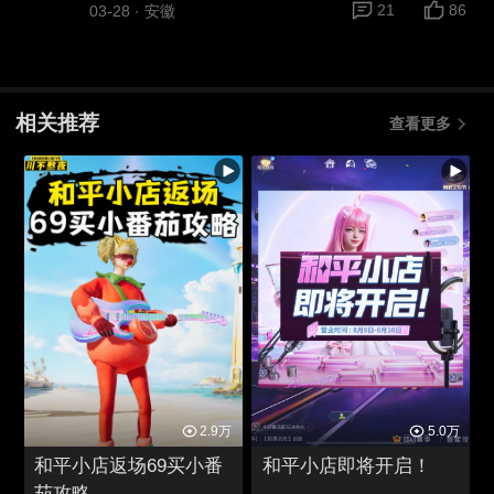
21
86
03-28
·
安徽
相关推荐
查看更多
2.9万
5.0万
和平小店返场69买小番
和平小店即将开启！
茄攻略