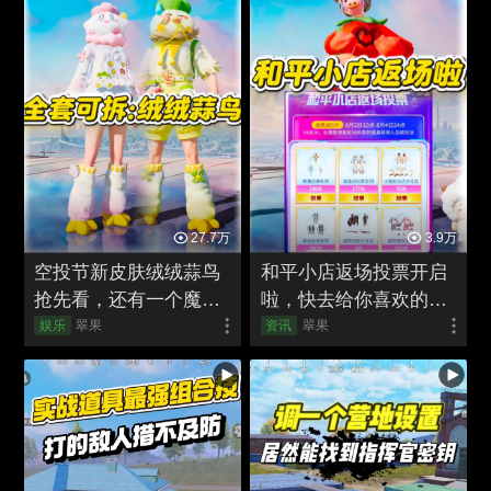
27.7万
3.9万
空投节新皮肤绒绒蒜鸟
和平小店返场投票开启
抢先看，还有一个魔性
啦，快去给你喜欢的皮
免费舞蹈！
肤投票吧！
娱乐
翠果
资讯
翠果