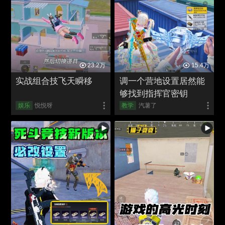
23.2万
15.4万
实战组合技飞天瞬移
调一个营地设置居然能
够找到指挥官密钥
娱乐
悦悦呀
教学
汽薯了