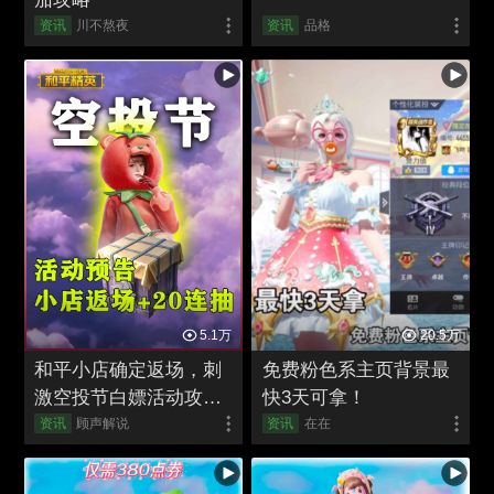
资讯
川不熬夜
资讯
品格
5.1万
20.5万
和平小店确定返场，刺
免费粉色系主页背景最
激空投节白嫖活动攻
快3天可拿！
略！
资讯
顾声解说
资讯
在在