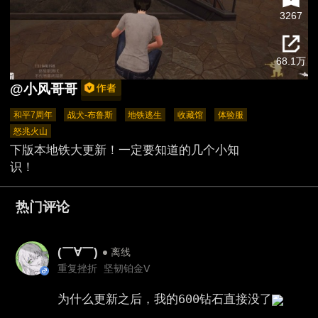
3267
68.1万
@小风哥哥
和平7周年
战犬-布鲁斯
地铁逃生
收藏馆
体验服
怒兆火山
下版本地铁大更新！一定要知道的几个小知
识！
热门评论
(￣∀￣)
离线
重复挫折
坚韧铂金Ⅴ
为什么更新之后，我的600钻石直接没了